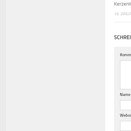
Kerzenl
18. JANU
SCHRE
Komm
Nam
Websi