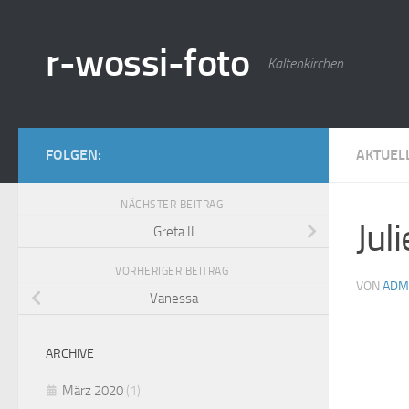
Zum Inhalt springen
r-wossi-foto
Kaltenkirchen
FOLGEN:
AKTUEL
NÄCHSTER BEITRAG
Juli
Greta II
VORHERIGER BEITRAG
VON
ADM
Vanessa
ARCHIVE
März 2020
(1)