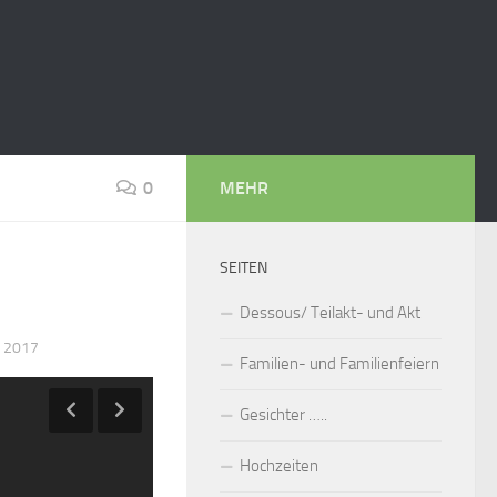
0
MEHR
SEITEN
Dessous/ Teilakt- und Akt
 2017
Familien- und Familienfeiern
Gesichter …..
Hochzeiten