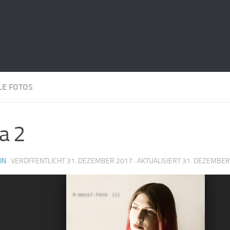
LE FOTOS
a 2
IN
· VERÖFFENTLICHT
31. DEZEMBER 2017
· AKTUALISIERT
31. DEZEMBER