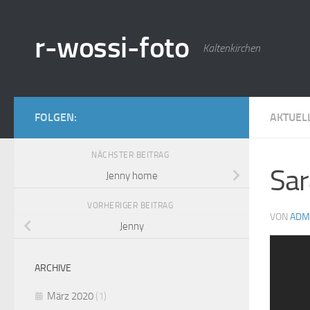
Zum Inhalt springen
r-wossi-foto
Kaltenkirchen
FOLGEN:
AKTUEL
NÄCHSTER BEITRAG
Sar
Jenny home
VORHERIGER BEITRAG
VON
ADM
Jenny
ext
ARCHIVE
März 2020
(1)