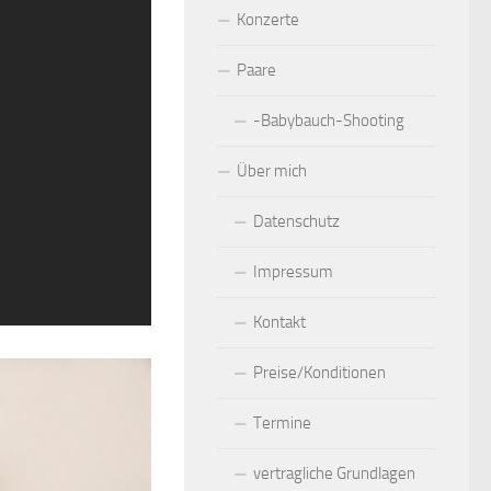
Konzerte
Paare
-Babybauch-Shooting
Über mich
Datenschutz
Impressum
Kontakt
Preise/Konditionen
Termine
vertragliche Grundlagen